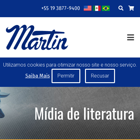
+55 19 3877-9400
EMPRESA
RECURSOS
TREINAMENTO WEB
CONTATO
TRANSMISSÃO DE POTÊNCIA
TRANSPORTE DE MATERIAIS
TAMBORES PARA
Utilizamos cookies para otimizar nosso site e nosso serviço.
TRANSPORTADORES DE CORREIA
Saiba Mais
ROLETES
FERRAMENTAS DE MÃO
FABRICAÇÃO ESPECIAL
Mídia de literatura
MINHA CONTA
CARREIRAS
SOLICITAÇÃO DE COTAÇÃO