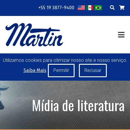
+55 19 3877-9400
EMPRESA
RECURSOS
TREINAMENTO WEB
CONTATO
TRANSMISSÃO DE POTÊNCIA
TRANSPORTE DE MATERIAIS
TAMBORES PARA
Utilizamos cookies para otimizar nosso site e nosso serviço.
TRANSPORTADORES DE CORREIA
Saiba Mais
ROLETES
FERRAMENTAS DE MÃO
FABRICAÇÃO ESPECIAL
Mídia de literatura
MINHA CONTA
CARREIRAS
SOLICITAÇÃO DE COTAÇÃO